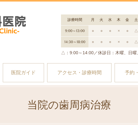
診療時間
月
火
水
木
金
土
9:00～13:00
○
○
○
×
○
△
14:30～18:00
○
○
○
×
○
△
△：9:00～14:00／休診日：木曜、日
医院ガイド
アクセス・診療時間
予約
当院の歯周病治療