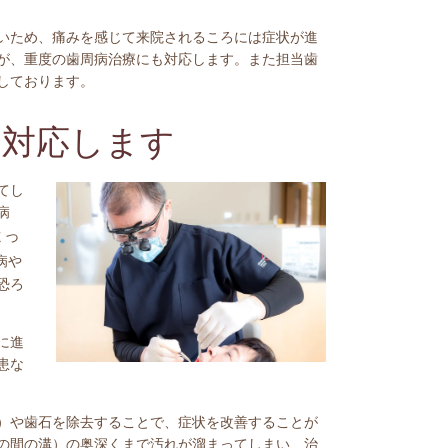
いため、痛みを感じて来院されるころには症状が進
が、重度の歯周病治療にも対応します。また担当歯
しております。
も対応します
てし
病
よっ
病や
恐ろ
に進
患な
）や歯石を除去することで、症状を改善することが
の間の溝）の奥深くまで汚れが溜まってしまい、治