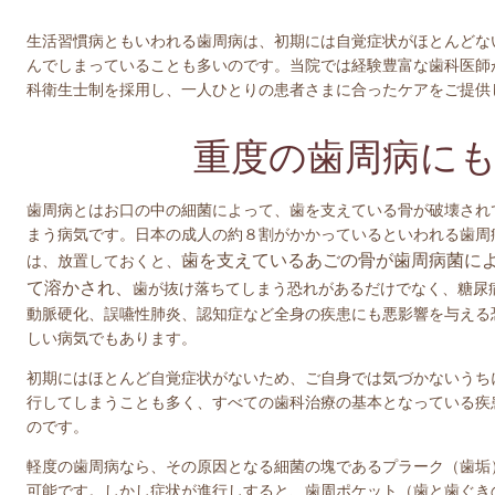
生活習慣病ともいわれる歯周病は、初期には自覚症状がほとんどな
んでしまっていることも多いのです。当院では経験豊富な歯科医師
科衛生士制を採用し、一人ひとりの患者さまに合ったケアをご提供
重度の歯周病に
歯周病とはお口の中の細菌によって、歯を支えている骨が破壊され
まう病気です。日本の成人の約８割がかかっているといわれる歯周
歯を支えているあごの骨が歯周病菌に
は、放置しておくと、
て溶かされ、
歯が抜け落ちてしまう恐れがあるだけでなく、糖尿
動脈硬化、誤嚥性肺炎、認知症など全身の疾患にも悪影響を与える
しい病気でもあります。
初期にはほとんど自覚症状がないため、ご自身では気づかないうち
行してしまうことも多く、すべての歯科治療の基本となっている疾
のです。
軽度の歯周病なら、その原因となる細菌の塊であるプラーク（歯垢
可能です。しかし症状が進行しすると、歯周ポケット（歯と歯ぐき