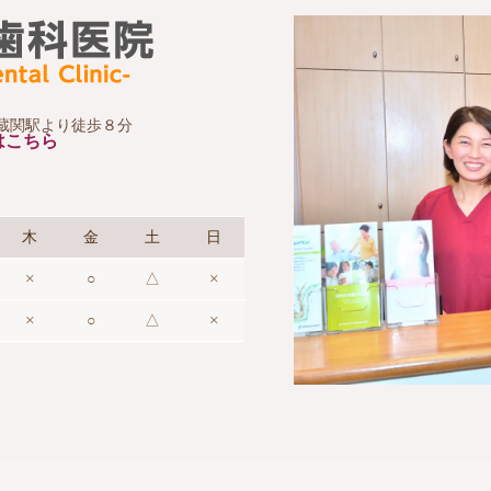
 武蔵関駅より徒歩８分
はこちら
木
金
土
日
×
○
△
×
×
○
△
×