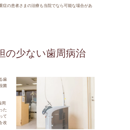
重症の患者さまの治療も当院でなら可能な場合があ
担の少ない歯周病治
る歯
殺菌
歯周
った
って
を改