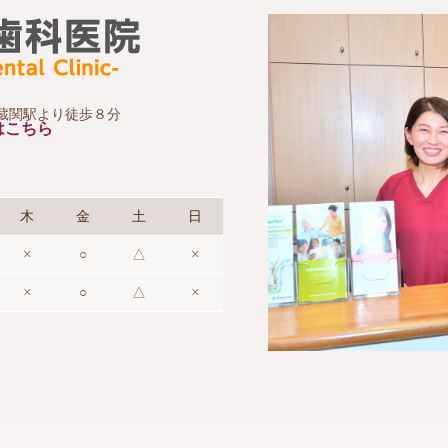
 武蔵関駅より徒歩８分
はこちら
木
金
土
日
×
○
△
×
×
○
△
×