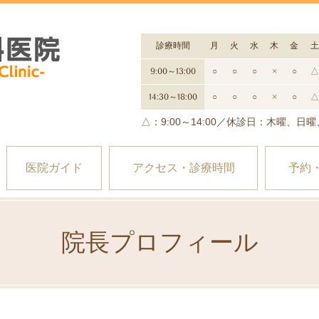
診療時間
月
火
水
木
金
土
9:00～13:00
○
○
○
×
○
△
14:30～18:00
○
○
○
×
○
△
△：9:00～14:00／休診日：木曜、日
医院ガイド
アクセス・診療時間
予約
院長プロフィール