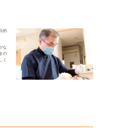
目的
がな
まの
しく